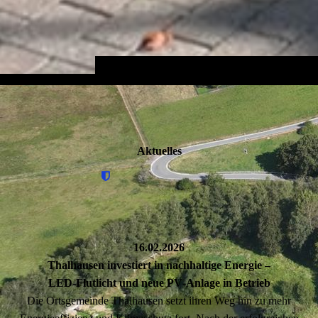
Aktuelles
16.02.2026
Thalhausen investiert in nachhaltige Energie –
LED‑Flutlicht und neue PV‑Anlage in Betrieb
Die Ortsgemeinde Thalhausen setzt ihren Weg hin zu mehr