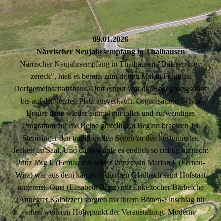
09.01.2026
Närrischer Neujahrsempfang in Thalhausen
Närrischer Neujahrsempfang in Thalhausen "Dalesen hiev
zereck", hieß es bereits zum dritten Mal in Folge im
Dorfgemeinschaftshaus. Und erneut war die Begegnungsstätte
bis auf den letzten Platz ausverkauft. Organisatorin Sylvia
Breuer hatte wieder einmal ein tolles und aufwendiges
Programm auf die Beine gestellt. Zu Beginn brachten 13
Sternsinger den traditionellen Segen zu den kostümierten
Jecken im Saal. Und dann wurde es endlich so richtig närrisch:
Prinz Jörg I. (Fernau mit seiner Prinzessin Marion I. (Fernau-
Wirz) war aus dem karnevalistischen Gladbach samt Hofstaat
angereist. Oma (Elisabeth Rünz) mit Enkeltocher Bärbelche
(Annegret Kalbizzer) sorgten mit ihrem Bütten-Einschlag für
einen weiteren Höhepunkt der Veranstaltung. Moderne