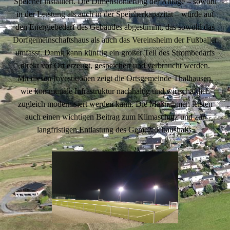
Speicher installiert. Die Dimensionierung der Anlage – sowohl
in der Leistung als auch in der Speicherkapazität – wurde auf
den Energiebedarf des Gebäudes abgestimmt, das sowohl das
Dorfgemeinschaftshaus als auch das Vereinsheim der Fußballer
umfasst. Damit kann künftig ein großer Teil des Strombedarfs
direkt vor Ort erzeugt, gespeichert und verbraucht werden.
Mit diesen Investitionen zeigt die Ortsgemeinde Thalhausen,
wie kommunale Infrastruktur nachhaltig und wirtschaftlich
zugleich modernisiert werden kann. Die Maßnahmen leisten
auch einen wichtigen Beitrag zum Klimaschutz und zur
langfristigen Entlastung des Gemeindehaushalts.