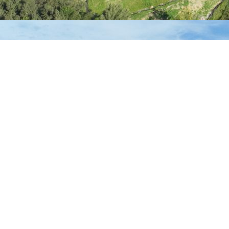
Fotos: Volker Lemgen
07.10.2025
Gemeinsam am Tisch - statt jeder allein für sich
Unter dem Motto „Gemeinsam am Tisch - statt jeder allein für
sich“ trafen sich am 07.10.25 um 11.30 Uhr 38 Bürger Ü60+
im Thalhausener Dorfgemeinschaftshaus.
Seniorenbeiratsmitglied Elke Lemgen hatte zum