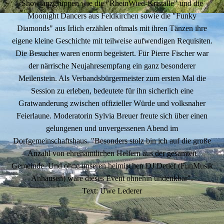
Showtanzgruppen wie die "RheinWied-Kristalle" und die
Moonight Dancers aus Feldkirchen sowie die "Funky
Diamonds" aus Irlich erzählen oftmals mit ihren Tänzen ihre
eigene kleine Geschichte mit teilweise aufwendigen Requisiten.
Die Besucher waren enorm begeistert. Für Pierre Fischer war
der närrische Neujahresempfang ein ganz besonderer
Meilenstein. Als Verbandsbürgermeister zum ersten Mal die
Session zu erleben, bedeutete für ihn sicherlich eine
Gratwanderung zwischen offizieller Würde und volksnaher
Feierlaune. Moderatorin Sylvia Breuer freute sich über einen
gelungenen und unvergessenen Abend im
Dorfgemeinschaftshaus. "Besonders stolz bin ich auf die große
Anzahl von ehrenamtlichen Helfern aus der gesamten
Gemeinde. Und ohne unseren heimischen DJ Detlef (FunMusik
Anhausen) wäre dieses Event ohnehin undenkbar".
Text: Uwe Lederer