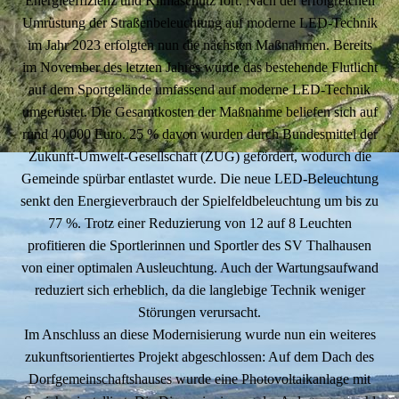
Energieeffizienz und Klimaschutz fort. Nach der erfolgreichen
Umrüstung der Straßenbeleuchtung auf moderne LED-Technik
im Jahr 2023 erfolgten nun die nächsten Maßnahmen. Bereits
im November des letzten Jahres wurde das bestehende Flutlicht
auf dem Sportgelände umfassend auf moderne LED-Technik
umgerüstet. Die Gesamtkosten der Maßnahme beliefen sich auf
rund 40.000 Euro. 25 % davon wurden durch Bundesmittel der
Zukunft‑Umwelt‑Gesellschaft (ZUG) gefördert, wodurch die
Gemeinde spürbar entlastet wurde. Die neue LED‑Beleuchtung
senkt den Energieverbrauch der Spielfeldbeleuchtung um bis zu
77 %. Trotz einer Reduzierung von 12 auf 8 Leuchten
profitieren die Sportlerinnen und Sportler des SV Thalhausen
von einer optimalen Ausleuchtung. Auch der Wartungsaufwand
reduziert sich erheblich, da die langlebige Technik weniger
Störungen verursacht.
Im Anschluss an diese Modernisierung wurde nun ein weiteres
zukunftsorientiertes Projekt abgeschlossen: Auf dem Dach des
Dorfgemeinschaftshauses wurde eine Photovoltaikanlage mit