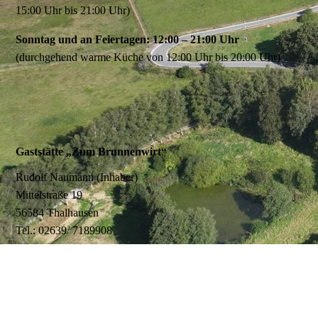
15:00 Uhr bis 21:00 Uhr)
Sonntag und an Feiertagen: 12:00 – 21:00 Uhr
(durchgehend warme Küche von 12:00 Uhr bis 20:00 Uhr)
Gaststätte „Zum Brunnenwirt“
Rudolf Naumann (Inhaber)
Mittelstraße 19
56584 Thalhausen
Tel.: 02639/ 7189908
Öffnungszeiten
Freitag bis Sonntag ab 17.00 Uhr