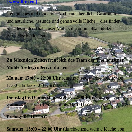
[ www.thm.eu ]
Gemütliches und modernes Ambiente, herzliche Gastronomie
und natürliche, gesunde und genussvolle Küche – dies finden
Sie alles in der Thalhauser Mühle, die unmittelbar an der
Iserbachschleife liegt.
Zu folgenden Zeiten freut sich das Team der Thalhausener
Mühle Sie begrüßen zu dürfen
Montag: 17:00 – 22:00 Uhr
(durchgehend warme Küche von
17:00 Uhr bis 21:00 Uhr)
Dienstag bis Donnerstag: 12:00 – 22:00 Uhr
(durchgehend
warme Küche von 12:00 Uhr bis 21:00 Uhr)
Freitag: RUHETAG
Samstag: 15:00 – 22:00 Uhr
(durchgehend warme Küche von