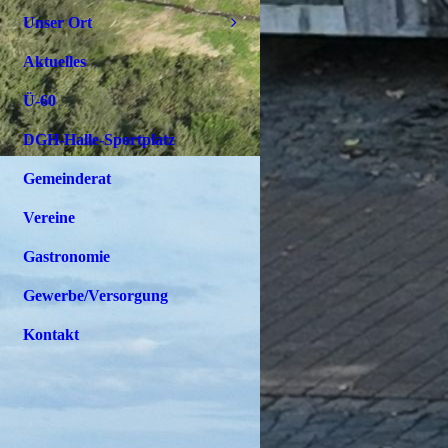
Unser Ort
Aktuelles
Ü-60
DGH-Halle-Sportplatz
Gemeinderat
Vereine
Gastronomie
Gewerbe/Versorgung
Kontakt