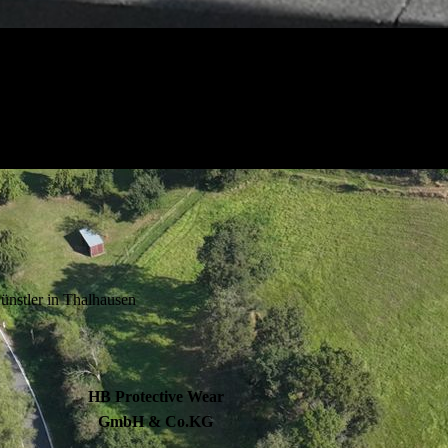
ünstler in Thalhausen
HB Protective Wear
GmbH & Co.KG