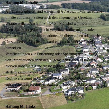
Haftung für Inhalte
Als Diensteanbieter sind wir gemäß § 7 Abs.1 TMG für eigene
Inhalte auf diesen Seiten nach den allgemeinen Gesetzen
verantwortlich. Nach §§ 8 bis 10 TMG sind wir als
Diensteanbieter jedoch nicht verpflichtet, übermittelte oder
gespeicherte fremde Informationen zu überwachen oder nach
Umständen zu forschen, die auf eine rechtswidrige Tätigkeit
hinweisen.
Verpflichtungen zur Entfernung oder Sperrung der Nutzung
von Informationen nach den allgemeinen Gesetzen bleiben
hiervon unberührt. Eine diesbezügliche Haftung ist jedoch erst
ab dem Zeitpunkt der Kenntnis einer konkreten
Rechtsverletzung möglich. Bei Bekanntwerden von
entsprechenden Rechtsverletzungen werden wir diese Inhalte
umgehend entfernen.
Haftung für Links