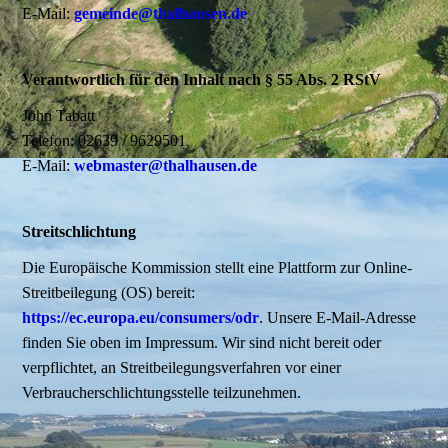
E-Mail:
gemeinde@thalhausen.de
Verantwortlich für den Inhalt nach § 55 Abs. 2 RStV
John Tabatt
Telefon: 02639 / 9629501
E-Mail:
webmaster@thalhausen.de
Streitschlichtung
Die Europäische Kommission stellt eine Plattform zur Online-
Streitbeilegung (OS) bereit:
https://ec.europa.eu/consumers/odr
. Unsere E-Mail-Adresse
finden Sie oben im Impressum. Wir sind nicht bereit oder
verpflichtet, an Streitbeilegungsverfahren vor einer
Verbraucherschlichtungsstelle teilzunehmen.