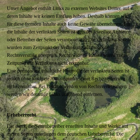
Unser Angebot enthält Links zu externen Websites Dritter, auf
deren Inhalte wir keinen Einfluss haben. Deshalb können wir
für diese fremden Inhalte auch keine Gewähr übernehmen. Für
die Inhalte der verlinkten Seiten ist stets der jeweilige Anbieter
oder Betreiber der Seiten verantwortlich. Die verlinkten Seiten
wurden zum Zeitpunkt der Verlinkung auf mögliche
Rechtsverstöße überprüft. Rechtswidrige Inhalte waren zum
Zeitpunkt der Verlinkung nicht erkennbar.
Eine permanente inhaltliche Kontrolle der verlinkten Seiten ist
jedoch ohne konkrete Anhaltspunkte einer Rechtsverletzung
nicht zumutbar. Bei Bekanntwerden von Rechtsverletzungen
werden wir derartige Links umgehend entfernen.
Urheberrecht
Die durch die Seitenbetreiber erstellten Inhalte und Werke auf
diesen Seiten unterliegen dem deutschen Urheberrecht. Die