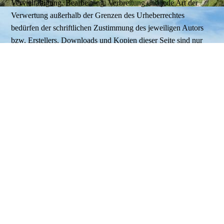
Vervielfältigung, Bearbeitung, Verbreitung und jede Art der
Verwertung außerhalb der Grenzen des Urheberrechtes
bedürfen der schriftlichen Zustimmung des jeweiligen Autors
bzw. Erstellers. Downloads und Kopien dieser Seite sind nur
für den privaten, nicht kommerziellen Gebrauch gestattet.
Soweit die Inhalte auf dieser Seite nicht vom Betreiber erstellt
wurden, werden die Urheberrechte Dritter beachtet.
Insbesondere werden Inhalte Dritter als solche gekennzeichnet.
Sollten Sie trotzdem auf eine Urheberrechtsverletzung
aufmerksam werden, bitten wir um einen entsprechenden
Hinweis. Bei Bekanntwerden von Rechtsverletzungen werden
wir derartige Inhalte umgehend entfernen.