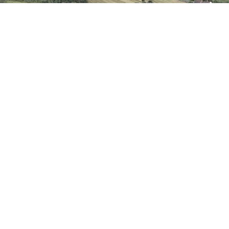
Aktuelle örtliche Informationen finden Sie in der regionalen
Presse sowie im amtlichen Mitteilungsblatt der
Verbandsgemeinde Rengsdorf - Waldbreitbach..
Hierzulande: Iserstraße in Thalhausen
SWR Beitrag vom 07.09.2013