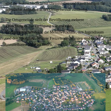
sind die unterschiedlichsten Dienststellen und Einrichtungen für
öffentliche Aufgaben in der Ortsgemeinde zuständig.
Die Ortsgemeinde stellt der Bevöllkerung mehrere
Einrichtungen zur Verfügung wie etwa das
Dorfgemeinschaftshaus, die Mehrzweckhalle, den Jugendraum
und den Sportplatz. Weitere Freizeiteinrichtungen sind in der
unmittelbaren Nähe zu finden.