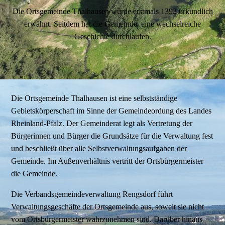
Die Ortsgemeinde Thalhausen wurde erstmals 1393 urkundlich
erwähnt. Seitdem hat die Gemeinde eine wechselreiche
Geschichte durchlaufen.
Die Ortsgemeinde Thalhausen ist eine selbstständige
Gebietskörperschaft im Sinne der Gemeindeordung des Landes
Rheinland-Pfalz. Der Gemeinderat legt als Vertretung der
Bürgerinnen und Bürger die Grundsätze für die Verwaltung fest
und beschließt über alle Selbstverwaltungsaufgaben der
Gemeinde. Im Außenverhältnis vertritt der Ortsbürgermeister
die Gemeinde.
Die Verbandsgemeindeverwaltung Rengsdorf führt
Verwaltungsgeschäfte der Ortsgemeinde aus, soweit sie nicht
vom Ortsbürgermeister wahrzunehmen sind. Darüber hinaus