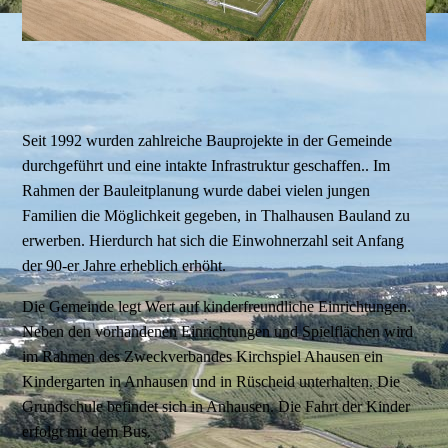
Seit 1992 wurden zahlreiche Bauprojekte in der Gemeinde
durchgeführt und eine intakte Infrastruktur geschaffen.. Im
Rahmen der Bauleitplanung wurde dabei vielen jungen
Familien die Möglichkeit gegeben, in Thalhausen Bauland zu
erwerben. Hierdurch hat sich die Einwohnerzahl seit Anfang
der 90-er Jahre erheblich erhöht.
Die Gemeinde legt Wert auf kinderfreundliche Einrichtungen.
Neben den vorhandenen Einrichtungen und Spielflächen wird
im Rahmen des Zweckverbandes Kirchspiel Ahausen ein
Kindergarten in Anhausen und in Rüscheid unterhalten. Die
Grundschule befindet sich in Anhausen. Die Fahrt der Kinder
erfolgt mit dem Bus.